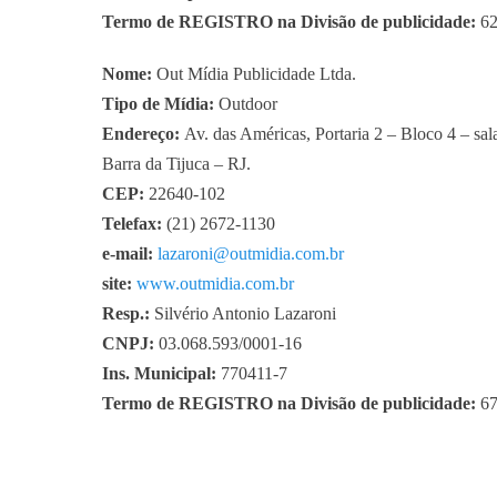
Termo de REGISTRO na Divisão de publicidade:
6
Nome:
Out Mídia Publicidade Ltda.
Tipo de Mídia:
Outdoor
Endereço:
Av. das Américas, Portaria 2 – Bloco 4 – sa
Barra da Tijuca – RJ.
CEP:
22640-102
Telefax:
(21) 2672-1130
e-mail:
lazaroni@outmidia.com.br
site:
www.outmidia.com.br
Resp.:
Silvério Antonio Lazaroni
CNPJ:
03.068.593/0001-16
Ins. Municipal:
770411-7
Termo de REGISTRO na Divisão de publicidade:
6