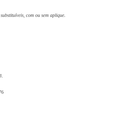
ubstituíveis, com ou sem aplique.
J.
76